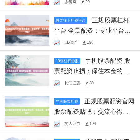
盈利！
多得网
69
正规股票杠杆
股票线上配资平台
平台 金景配资：专业平台，
助您财富增值！
KB资产
190
手机股票配资 股
10倍杠杆炒股
票配资止损：保住本金的关
键！
长江证券
89
正规股票配资官网
在线股票配资
股票配资贴吧：交流心得，
避坑指南！
英大证券
104