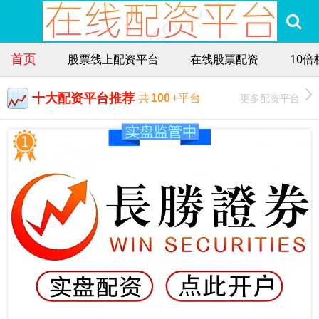
首页
股票线上配资平台
在线股票配资
10
十大配资平台推荐
更多配资平台
共
100
+平台